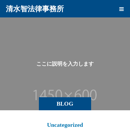
清水智法律事務所
こ
こ
に
説
明
を
入
力
し
ま
す
。
BLOG
Uncategorized