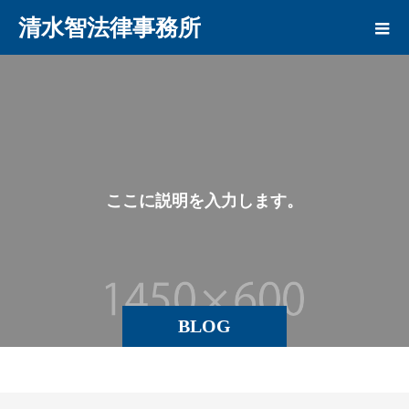
清水智法律事務所
こ
こ
に
説
明
を
入
力
し
ま
す
。
BLOG